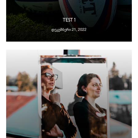
TEST 1
ᲓᲔᲙᲔᲛᲑᲔᲠᲘ 21, 2022