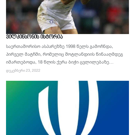
ᲕᲘᲚᲙᲘᲜᲡᲝᲜᲘᲡ ᲘᲡᲢᲝᲠᲘᲐ
საერთაშორისო ასპარეზზე 1998 წელს გამოჩნდა,
პირველ მატჩში, რომელიც შოტლანდიის წინააღმდეგ
იმართებოდა, 18 წლის ქერა ბიჭი ცვლილებაზე…
ᲓᲔᲙᲔᲛᲑᲔᲠᲘ 23, 2022