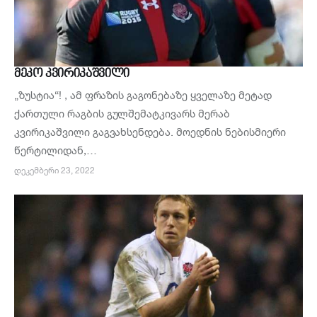
ᲛᲔᲙᲝ ᲙᲕᲘᲠᲘᲙᲐᲨᲕᲘᲚᲘ
„ზუსტია“! , ამ ფრაზის გაგონებაზე ყველაზე მეტად
ქართული რაგბის გულშემატკივარს მერაბ
კვირიკაშვილი გაგვახსენდება. მოედნის ნებისმიერი
წერტილიდან,…
ᲓᲔᲙᲔᲛᲑᲔᲠᲘ 23, 2022