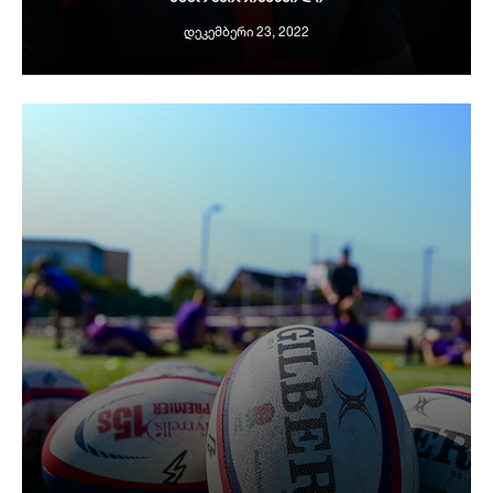
ᲓᲔᲙᲔᲛᲑᲔᲠᲘ 23, 2022