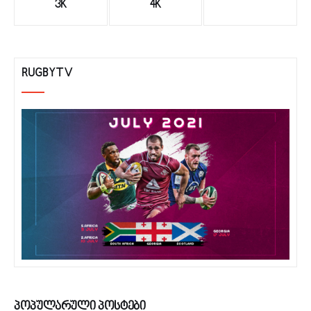
3K
4K
RUGBYTV
ᲞᲝᲞᲣᲚᲐᲠᲣᲚᲘ ᲞᲝᲡᲢᲔᲑᲘ