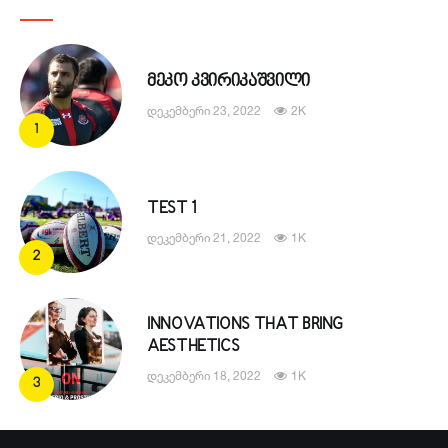
ᲛᲔᲙᲝ ᲙᲕᲘᲠᲘᲙᲐᲨᲕᲘᲚᲘ
ᲓᲔᲙᲔᲛᲑᲔᲠᲘ 23, 2022
2K
TEST 1
ᲓᲔᲙᲔᲛᲑᲔᲠᲘ 21, 2022
1K
INNOVATIONS THAT BRING
AESTHETICS
ᲓᲔᲙᲔᲛᲑᲔᲠᲘ 18, 2022
1K