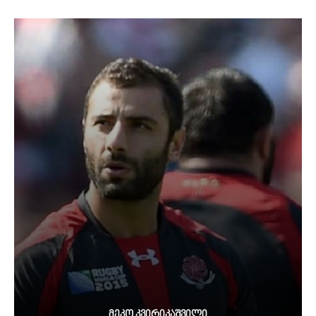
ᲛᲔᲙᲝ ᲙᲕᲘᲠᲘᲙᲐᲨᲕᲘᲚᲘ