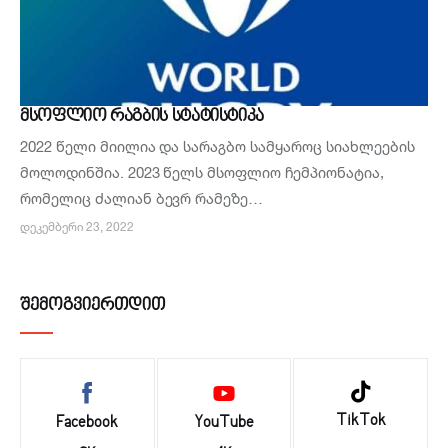
ᲛᲡᲝᲤᲚᲘᲝ ᲠᲐᲒᲑᲘᲡ ᲡᲢᲐᲢᲘᲡᲢᲘᲙᲐ
2022 წელი მიილია და სარაგბო სამყაროც სიახლეების
მოლოდინშია. 2023 წელს მსოფლიო ჩემპიონატია,
რომელიც ძალიან ბევრ რამეზე…
ᲓᲔᲙᲔᲛᲑᲔᲠᲘ 23, 2022
ᲨᲔᲛᲝᲒᲕᲘᲔᲠᲗᲓᲘᲗ
TikTok
Facebook
YouTube