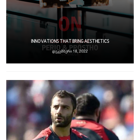
INNOVATIONS THAT BRING AESTHETICS
ᲓᲔᲙᲔᲛᲑᲔᲠᲘ 18, 2022